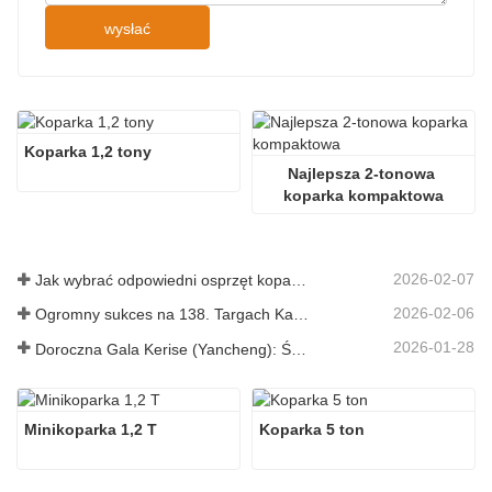
wysłać
Koparka 1,2 tony
Najlepsza 2-tonowa 
koparka kompaktowa
2026-02-07
Jak wybrać odpowiedni osprzęt koparki do kopania i niwelowania terenu
2026-02-06
Ogromny sukces na 138. Targach Kantońskich!
2026-01-28
Doroczna Gala Kerise (Yancheng): Święto jedności, refleksji i wizji
Minikoparka 1,2 T
Koparka 5 ton