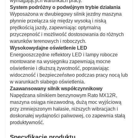
wymagających warunkach pracy.
System podróżny o podwójnym trybie działania
Wyposażona w dwubiegowy silnik jezdny maszyna
płynnie przełącza się między wysoką i niską
prędkością jazdy, zapewniając optymalną
przyczepność i możliwość dostosowania do różnych
warunków terenowych i roboczych.
Wysokowydajne oświetlenie LED
Energooszczędne reflektory LED i lampy robocze
montowane na wysięgniku zapewniają mocne
oświetlenie i dłuższą żywotność, poprawiając
widoczność i bezpieczeństwo podczas pracy nocą lub
w warunkach słabego oświetlenia.
Zaawansowany silnik współczynnikowy
Napędzana silnikiem benzynowym Rato MX12R,
maszyna osiąga niezawodną, ​​dużą moc wyjściową
przy zmniejszonym hałasie, niższych wibracjach i
doskonałej wydajności paliwowej, co zapewnia stałą
produktywność.
Specyfikacje produktu