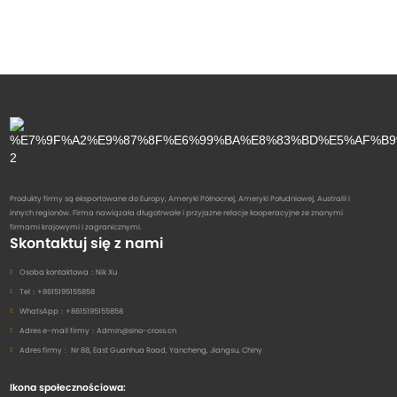
Produkty firmy są eksportowane do Europy, Ameryki Północnej, Ameryki Południowej, Australii i
innych regionów. Firma nawiązała długotrwałe i przyjazne relacje kooperacyjne ze znanymi
firmami krajowymi i zagranicznymi.
Skontaktuj się z nami
Osoba kontaktowa：
Nik Xu
Tel：
+8615195155858
WhatsApp：
+8615195155858
Adres e-mail firmy：
Admin@sino-cross.cn
Adres firmy：
Nr 88, East Guanhua Road, Yancheng, Jiangsu, Chiny
Ikona społecznościowa: