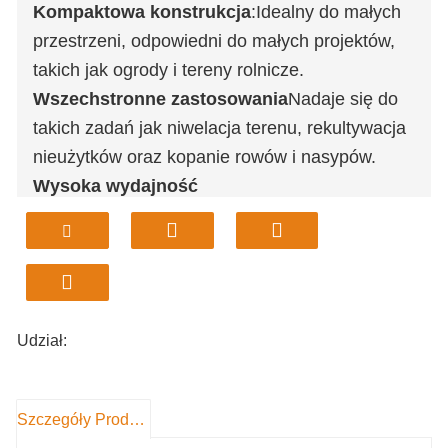
Kompaktowa konstrukcja
:Idealny do małych
przestrzeni, odpowiedni do małych projektów,
takich jak ogrody i tereny rolnicze.
Wszechstronne zastosowania
Nadaje się do
takich zadań jak niwelacja terenu, rekultywacja
nieużytków oraz kopanie rowów i nasypów.
Wysoka wydajność
operacyjna
:Zaprojektowane do szybkiej i
wydajnej pracy w rolnictwie.
Trwała konstrukcja
:Wykonane z solidną ramą
do długotrwałego użytkowania w różnych
środowiskach budowlanych.
Udział:
Szczegóły Produktu