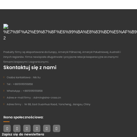
Produkty firmy są eksportowane do Europy, Ameryki Północnej, Ameryki Południowej, Australii i
innych regionów. Firma nawiązała długotrwałe i przyjazne relacje kooperacyjne ze znanymi
firmami krajowymi i zagranicznymi.
Skontaktuj się z nami
Osoba kontaktowa：
Nik Xu
Tel：
+8615195155858
WhatsApp：
+8615195155858
Adres e-mail firmy：
Admin@sino-cross.cn
Adres firmy：
Nr 88, East Guanhua Road, Yancheng, Jiangsu, Chiny
Ikona społecznościowa:
Zapisz się do newslettera