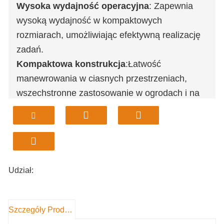
Wysoka wydajność operacyjna
: Zapewnia
wysoką wydajność w kompaktowych
rozmiarach, umożliwiając efektywną realizację
zadań.
Kompaktowa konstrukcja
:Łatwość
manewrowania w ciasnych przestrzeniach,
wszechstronne zastosowanie w ogrodach i na
terenach rolniczych.
Niska waga
:Lekki i elastyczny, umożliwia
szybkie rozkładanie i obsługę w środowisku
miejskim.
Trwała konstrukcja
:Zaprojektowane z myślą o
Udział:
długotrwałej niezawodności i łatwości
konserwacji.
Różne zastosowania
Nadaje się do niwelacji
Szczegóły Produktu
terenu, rekultywacji nieużytków i budowy rowów