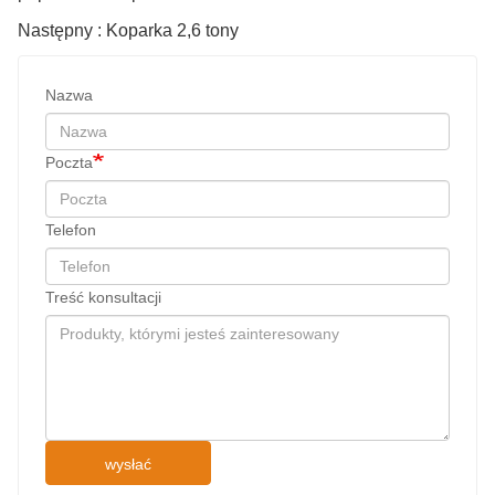
Następny : Koparka 2,6 tony
Nazwa
Poczta
Telefon
Treść konsultacji
wysłać