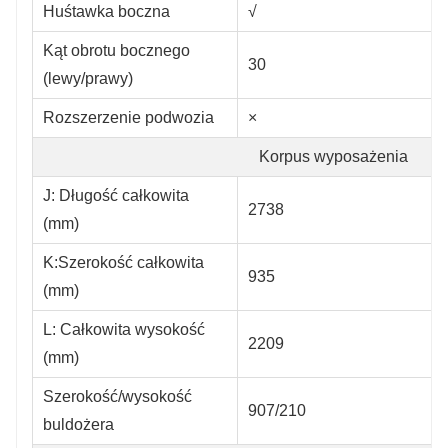
Huśtawka boczna
√
Kąt obrotu bocznego
30
(lewy/prawy)
Rozszerzenie podwozia
×
Korpus wyposażenia
J: Długość całkowita
2738
(mm)
K:Szerokość całkowita
935
(mm)
L: Całkowita wysokość
2209
(mm)
Szerokość/wysokość
907/210
buldożera