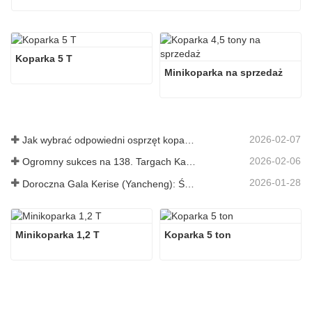
Koparka 5 T
Minikoparka na sprzedaż
2026-02-07
Jak wybrać odpowiedni osprzęt koparki do kopania i niwelowania terenu
2026-02-06
Ogromny sukces na 138. Targach Kantońskich!
2026-01-28
Doroczna Gala Kerise (Yancheng): Święto jedności, refleksji i wizji
Minikoparka 1,2 T
Koparka 5 ton