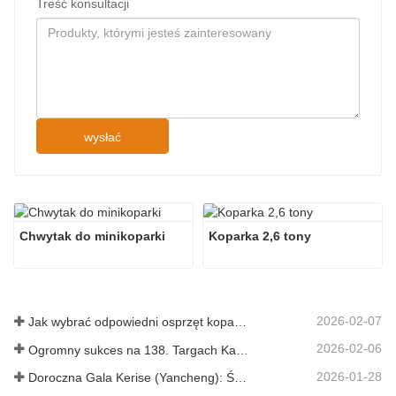
Treść konsultacji
wysłać
Chwytak do minikoparki
Koparka 2,6 tony
2026-02-07
Jak wybrać odpowiedni osprzęt koparki do kopania i niwelowania terenu
2026-02-06
Ogromny sukces na 138. Targach Kantońskich!
2026-01-28
Doroczna Gala Kerise (Yancheng): Święto jedności, refleksji i wizji