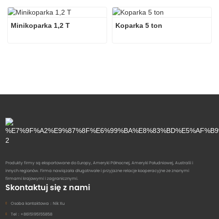
Minikoparka 1,2 T
Koparka 5 ton
Produkty firmy są eksportowane do Europy, Ameryki Północnej, Ameryki Południowej, Australii i
innych regionów. Firma nawiązała długotrwałe i przyjazne relacje kooperacyjne ze znanymi
firmami krajowymi i zagranicznymi.
Skontaktuj się z nami
Osoba kontaktowa：
Nik Xu
Tel：
+8615195155858