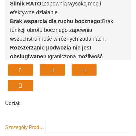
Silnik RATO:
Zapewnia wysoką moc i
efektywne działanie.
Brak wsparcia dla ruchu bocznego:
Brak
funkcji obrotu bocznego zapewnia
wszechstronność w różnych zadaniach.
Rozszerzanie podwozia nie jest
obsługiwane:
Ograniczona możliwość
rozbudowy w przypadku konstrukcji
kompaktowych.
Zdolność wspinaczkowa 30%:
Idealny do
terenów pagórkowatych i nachyleń do 30%
Pojemność wiadra 0,025 m³:
Małe wiaderko do
Udział:
prac szczegółowych i zadań precyzyjnych.
Szczegóły Produktu