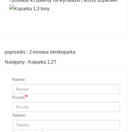
i posiada 93 patenty na wynalazki i wzory użytkowe.
poprzedni : 2-tonowa minikoparka
Następny : Koparka 1.2T
Nazwa
Poczta
Telefon