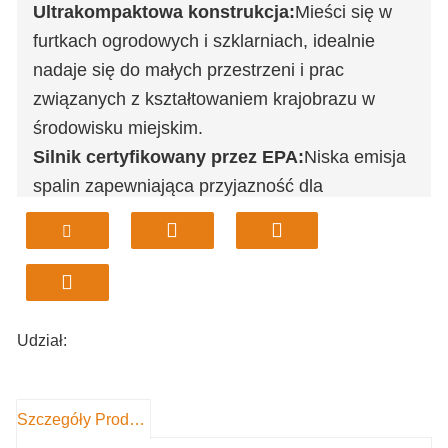
Ultrakompaktowa konstrukcja:
Mieści się w
furtkach ogrodowych i szklarniach, idealnie
nadaje się do małych przestrzeni i prac
związanych z kształtowaniem krajobrazu w
środowisku miejskim.
Silnik certyfikowany przez EPA:
Niska emisja
spalin zapewniająca przyjazność dla
środowiska.
Gumowe gąsienice:
Chroni powierzchnie i
umożliwia pracę blisko ścian bez ich
uszkodzenia.
Wiele załączników:
Szybka wymiana wiader,
Udział:
świdrów, młotów lub chwytaków zapewnia
wszechstronne zastosowanie.
Roczna gwarancja:
Pełna gwarancja na
Szczegóły Produktu
maszynę dla spokoju ducha.