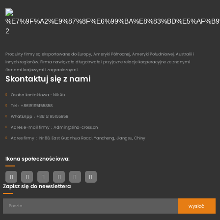
Produkty firmy są eksportowane do Europy, Ameryki Północnej, Ameryki Południowej, Australii i
innych regionów. Firma nawiązała długotrwałe i przyjazne relacje kooperacyjne ze znanymi
firmami krajowymi i zagranicznymi.
Skontaktuj się z nami
Osoba kontaktowa：
Nik Xu
Tel：
+8615195155858
WhatsApp：
+8615195155858
Adres e-mail firmy：
Admin@sino-cross.cn
Adres firmy：
Nr 88, East Guanhua Road, Yancheng, Jiangsu, Chiny
Ikona społecznościowa:
Zapisz się do newslettera
wysłać