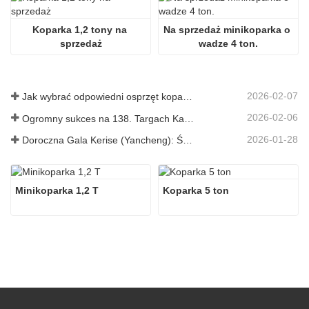
Koparka 1,2 tony na 
Na sprzedaż minikoparka o 
sprzedaż
wadze 4 ton.
2026-02-07
Jak wybrać odpowiedni osprzęt koparki do kopania i niwelowania terenu
2026-02-06
Ogromny sukces na 138. Targach Kantońskich!
2026-01-28
Doroczna Gala Kerise (Yancheng): Święto jedności, refleksji i wizji
Minikoparka 1,2 T
Koparka 5 ton