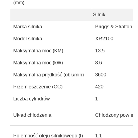
(mm)
Silnik
Marka silnika
Briggs & Stratton
Model silnika
XR2100
Maksymalna moc (KM)
13.5
Maksymalna moc (kW)
8.6
Maksymalna prędkość (obr./min)
3600
Przemieszczenie (CC)
420
Liczba cylindrów
1
Układ chłodzenia
Chłodzony powietr
Pojemność oleju silnikowego (l)
1.1