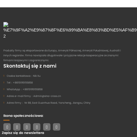
Produkty firmy są eksportowane do Europy, Ameryki Północnej, Ameryki Południowej, Australii i
innych regionów. Firma nawiązała długotrwałe i przyjazne relacje kooperacyjne ze znanymi
firmami krajowymi i zagranicznymi.
Skontaktuj się z nami
Osoba kontaktowa：
Nik Xu
Tel：
+8615195155858
WhatsApp：
+8615195155858
Adres e-mail firmy：
Admin@sino-cross.cn
Adres firmy：
Nr 88, East Guanhua Road, Yancheng, Jiangsu, Chiny
Ikona społecznościowa:
Zapisz się do newslettera