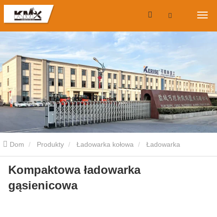
Dom
Produkty
Ładowarka kołowa
Ładowarka
Kompaktowa ładowarka
gąsienicowa
Kompaktowa ładowarka gąsienicowa
gąsienicowa