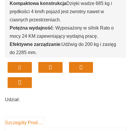
Kompaktowa konstrukcja
Dzięki wadze 685 kg i
prędkości 4 km/h pojazd jest zwrotny nawet w
ciasnych przestrzeniach.
Potężna wydajność
: Wyposażony w silnik Rato o
mocy 24 KM zapewniający wydajną pracę.
Efektywne zarządzanie
:Udźwig do 200 kg i zasięg
do 2285 mm.
Niezawodne działanie
:Gwarantuje precyzję i
niezawodność w różnych środowiskach pracy.
Wszechstronne zastosowania
:Idealny dla
gospodarstw rolnych, ogrodów i magazynów ze
względu na kompaktowe rozmiary.
Udział:
Szczegóły Produktu