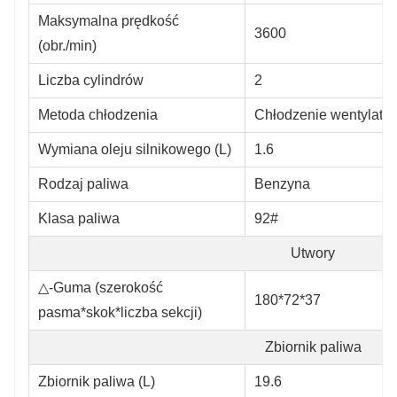
Maksymalna prędkość
3600
(obr./min)
Liczba cylindrów
2
Metoda chłodzenia
Chłodzenie wentylato
Wymiana oleju silnikowego (L)
1.6
Rodzaj paliwa
Benzyna
Klasa paliwa
92#
Utwory
△
-Guma (szerokość
180*72*37
pasma*skok*liczba sekcji)
Zbiornik paliwa
Zbiornik paliwa (L)
19.6