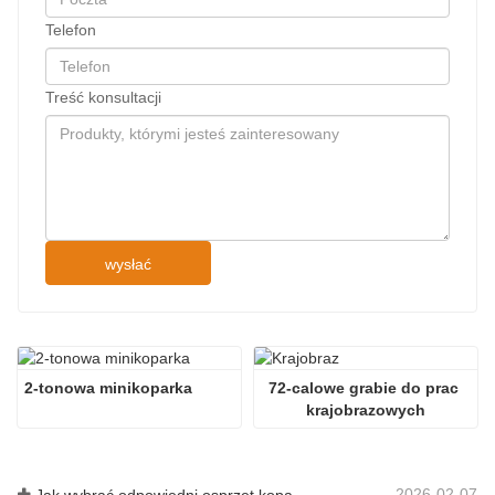
Telefon
Treść konsultacji
wysłać
2-tonowa minikoparka
72-calowe grabie do prac 
krajobrazowych
2026-02-07
Jak wybrać odpowiedni osprzęt koparki do kopania i niwelowania terenu