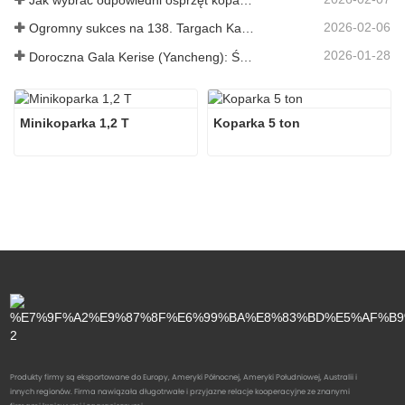
2026-02-06
Ogromny sukces na 138. Targach Kantońskich!
2026-01-28
Doroczna Gala Kerise (Yancheng): Święto jedności, refleksji i wizji
Minikoparka 1,2 T
Koparka 5 ton
Produkty firmy są eksportowane do Europy, Ameryki Północnej, Ameryki Południowej, Australii i
innych regionów. Firma nawiązała długotrwałe i przyjazne relacje kooperacyjne ze znanymi