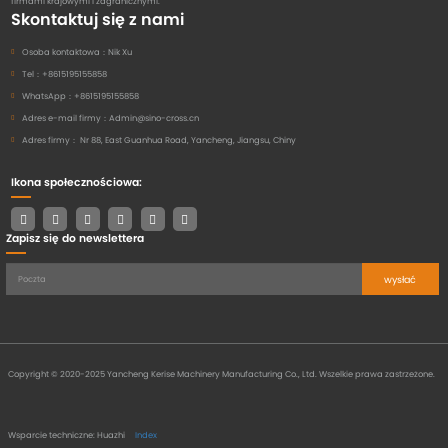
firmami krajowymi i zagranicznymi.
Skontaktuj się z nami
Osoba kontaktowa：
Nik Xu
Tel：
+8615195155858
WhatsApp：
+8615195155858
Adres e-mail firmy：
Admin@sino-cross.cn
Adres firmy：
Nr 88, East Guanhua Road, Yancheng, Jiangsu, Chiny
Ikona społecznościowa:
Zapisz się do newslettera
wysłać
Copyright © 2020-2025 Yancheng Kerise Machinery Manufacturing Co., Ltd. Wszelkie prawa zastrzeżone.
Wsparcie techniczne: Huazhi
Index