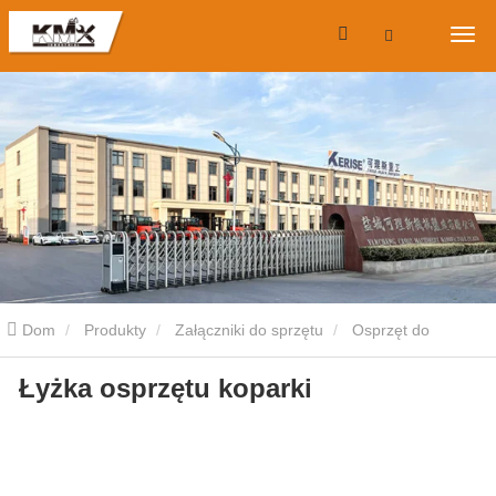
Dom
Produkty
Załączniki do sprzętu
Osprzęt do
Łyżka osprzętu koparki
minikoparek
Łyżka osprzętu koparki