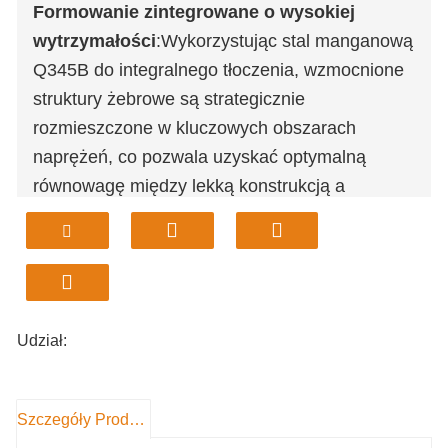
Formowanie zintegrowane o wysokiej
wytrzymałości
:Wykorzystując stal manganową
Q345B do integralnego tłoczenia, wzmocnione
struktury żebrowe są strategicznie
rozmieszczone w kluczowych obszarach
naprężeń, co pozwala uzyskać optymalną
równowagę między lekką konstrukcją a
wytrzymałością na skręcanie.
Standaryzowany system szybkiego
mocowania
Symetrycznie ułożone
wielootworowe płytki uszne po obu stronach
zapewniają zgodność z normą ISO 13031 oraz
Udział:
urządzeniami szybkozłącznymi popularnych
marek koparek, umożliwiając montaż w ciągu
10 minut.
Szczegóły Produktu